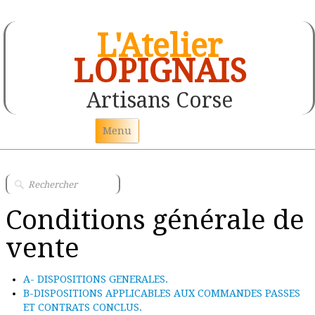
L'Atelier
LOPIGNAIS
Artisans Corse
Menu
Accueil
Les couteaux Corse
Conditions générale de
Peinture sur papier peint
vente
Tableau toile de jute
A- DISPOSITIONS GENERALES.
Statuette de personnages en argile
B-DISPOSITIONS APPLICABLES AUX COMMANDES PASSES
ET CONTRATS CONCLUS.
Tête en argile